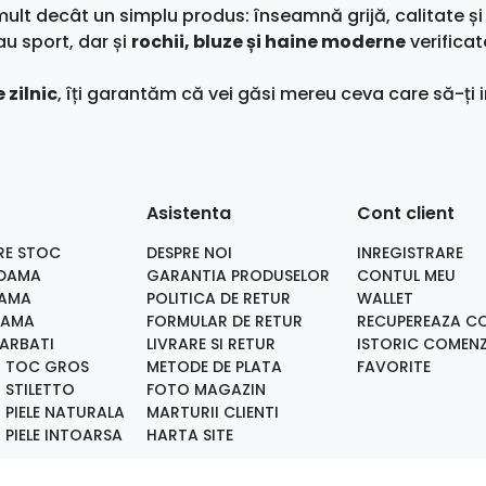
t decât un simplu produs: înseamnă grijă, calitate și 
au sport, dar și
rochii, bluze și haine moderne
verificat
 zilnic
, îți garantăm că vei găsi mereu ceva care să-ți i
Asistenta
Cont client
RE STOC
DESPRE NOI
INREGISTRARE
 DAMA
GARANTIA PRODUSELOR
CONTUL MEU
DAMA
POLITICA DE RETUR
WALLET
DAMA
FORMULAR DE RETUR
RECUPEREAZA C
BARBATI
LIVRARE SI RETUR
ISTORIC COMENZ
I TOC GROS
METODE DE PLATA
FAVORITE
 STILETTO
FOTO MAGAZIN
 PIELE NATURALA
MARTURII CLIENTI
 PIELE INTOARSA
HARTA SITE
I