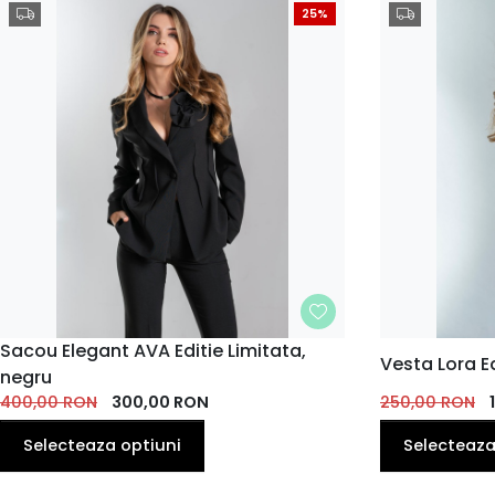
25%
MARIME
Sacou Elegant AVA Editie Limitata,
MARIME
Vesta Lora Ed
negru
36
38
40
42
44
36
38
400,00
RON
300,00
RON
250,00
RON
Selecteaza optiuni
Selecteaza