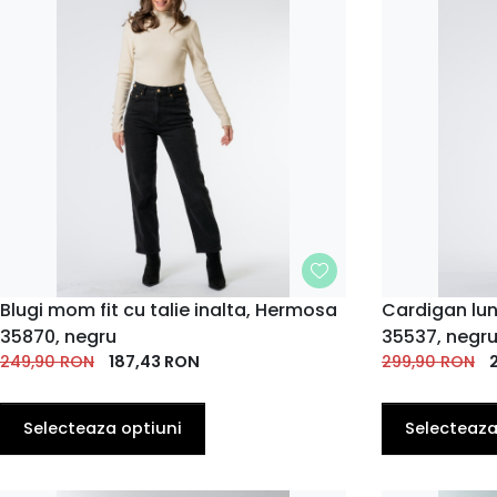
MARIME
Blugi mom fit cu talie inalta, Hermosa
MARIME
Cardigan lu
35870, negru
35537, negr
34
36
38
40
42
38
42
249,90
RON
187,43
RON
299,90
RON
Selecteaza optiuni
Selecteaza