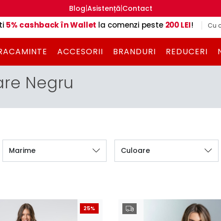
|
|
Blog
Asistență
Contact
ti
5% cashback în Wallet
la comenzi peste
200 LEI
!
Cu c
RACAMINTE
ACCESORII
BRANDURI
REDUCERI
re Negru
Marime
Culoare
25%