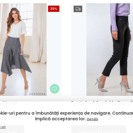
25%
MARIME
a Negru
Pantaloni Conici la Dungă
40
42
44
36
38
40
42
kie-uri pentru a îmbunătăți experiența de navigare. Continuar
42,50
RON
219,00
RON
164,25
RON
implică acceptarea lor.
Detalii
-uri
 optiuni
Selecteaza optiuni