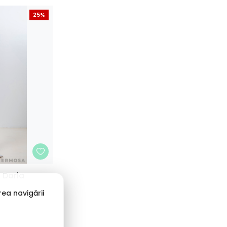
25%
 Daria
44
ea navigării