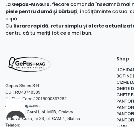
La
Gepas-MAG.ro
, fiecare comandă înseamnă mai mul
piele pentru damă și bărbați
, încălțăminte casual s
clipă.
Cu
livrare rapidă
,
retur simplu
și
oferte actualizate
pentru că tu meriți tot ce e mai bun.
Shop
LICHIDA
BOTINE
CIZME 
Gepas Shoes S.R.L.
GHETE 
CUI: RO40748389
GHETE 
Nr. Reg. Com: J2019000367282
PANTOF
Adresa magazine:
PANTOFI
Bulevardul Carol I, bl. M6B, Craiova
PANTOFI
B-dul Al. Cuza, nr.28, bl. CAM 4, Slatina
PANTOFI
Telefon:
FEMEI
0740.097.528 – Craiova
BARBAT