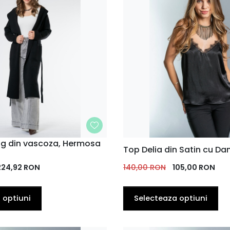
ng din vascoza, Hermosa
MARIME
Top Delia din Satin cu Da
u
34
36
38
40
224,92
RON
140,00
RON
105,00
RON
 optiuni
Selecteaza optiuni