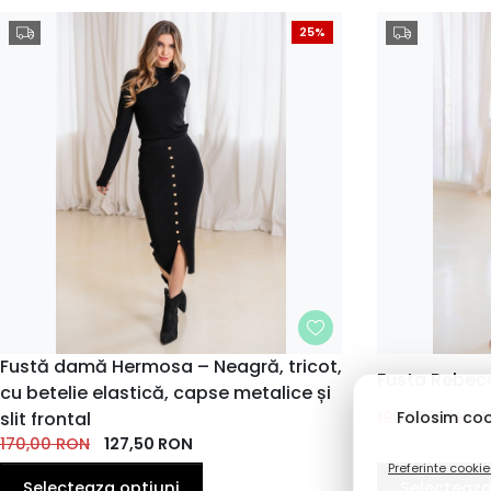
25%
MARIME
Fustă damă Hermosa – Neagră, tricot,
MARIME
Fusta Rebec
cu betelie elastică, capse metalice și
38
42
36
38
Folosim coo
slit frontal
190,00
RON
1
170,00
RON
127,50
RON
Preferinte cookie
Selecteaza optiuni
Selecteaza