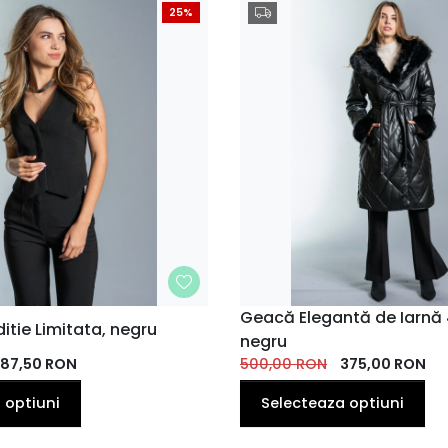
25%
MARIME
Geacă Elegantă de Iarnă
itie Limitata, negru
negru
40
42
36
38
40
42
187,50
RON
500,00
RON
375,00
RON
 optiuni
Selecteaza optiuni