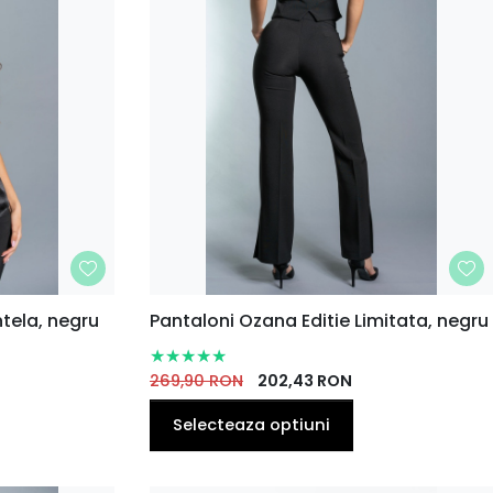
MARIME
ntela, negru
Pantaloni Ozana Editie Limitata, negru
42
34
36
38
40
42
44
269,90
RON
202,43
RON
Selecteaza optiuni