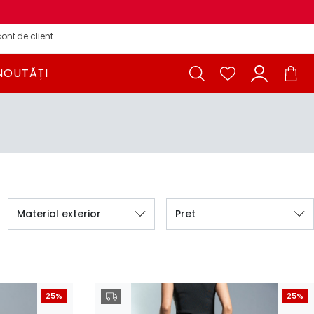
ont de client.
NOUTĂȚI
Material exterior
Pret
25%
25%