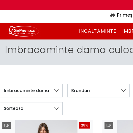
🎁
Primeș
INCALTAMINTE
IMB
Imbracaminte dama culoa
Imbracaminte dama
Branduri
Sorteaza
25%