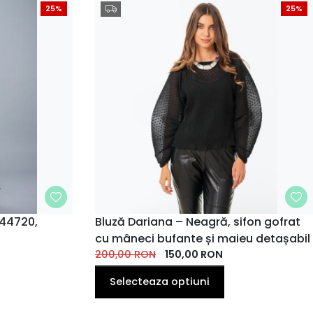
25%
25%
 44720,
MARIME
Bluză Dariana – Neagră, sifon gofrat
cu mâneci bufante și maieu detașabil
34
36
38
40
42
200,00
RON
150,00
RON
Selecteaza optiuni