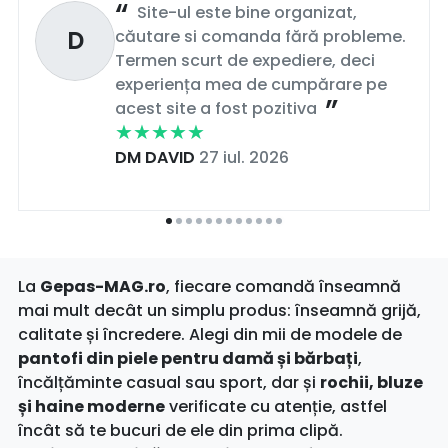
Site-ul este bine organizat,
D
căutare si comanda fără probleme.
Termen scurt de expediere, deci
experiența mea de cumpărare pe
acest site a fost pozitiva
DM DAVID
27 iul. 2026
La
Gepas-MAG.ro
, fiecare comandă înseamnă
mai mult decât un simplu produs: înseamnă grijă,
calitate și încredere. Alegi din mii de modele de
pantofi din piele pentru damă și bărbați
,
încălțăminte casual sau sport, dar și
rochii, bluze
și haine moderne
verificate cu atenție, astfel
încât să te bucuri de ele din prima clipă.