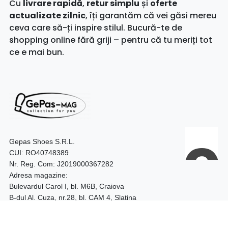
Cu
livrare rapidă
,
retur simplu
și
oferte
actualizate zilnic
, îți garantăm că vei găsi mereu
ceva care să-ți inspire stilul. Bucură-te de
shopping online fără griji – pentru că tu meriți tot
ce e mai bun.
Gepas Shoes S.R.L.
CUI: RO40748389
Nr. Reg. Com: J2019000367282
Adresa magazine:
Bulevardul Carol I, bl. M6B, Craiova
B-dul Al. Cuza, nr.28, bl. CAM 4, Slatina
Telefon:
0740.097.528 – Craiova