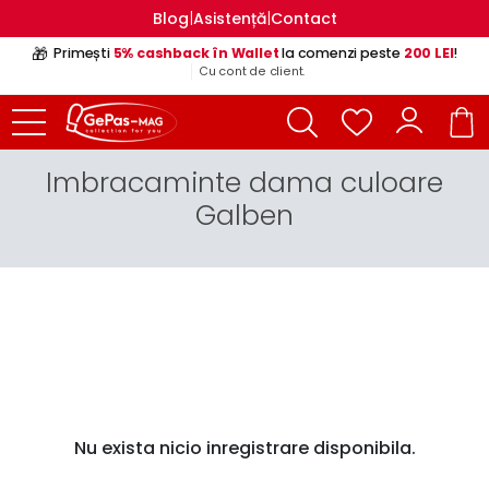
|
|
Blog
Asistență
Contact
🎁
Primești
5% cashback în Wallet
la comenzi peste
200 LEI
!
Cu cont de client.
Imbracaminte dama culoare
Galben
Nu exista nicio inregistrare disponibila.