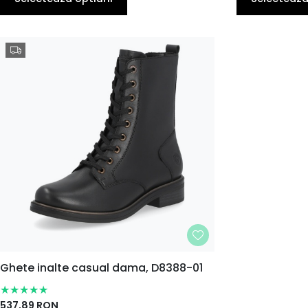
MARIME
Ghete inalte casual dama, D8388-01
36
37
38
39
40
41
EU
EU
EU
EU
EU
EU
537,89
RON