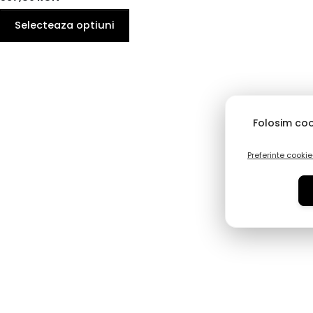
42
EU
Selecteaza optiuni
Folosim coo
Preferinte cookie