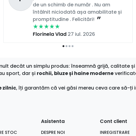
de un schimb de număr . Nu am
întâlnit niciodată așa amabilitate și
promptitudine . Felicitări!
Florinela Vlad
27 iul. 2026
t decât un simplu produs: înseamnă grijă, calitate și 
au sport, dar și
rochii, bluze și haine moderne
verificat
 zilnic
, îți garantăm că vei găsi mereu ceva care să-ți i
Asistenta
Cont client
RE STOC
DESPRE NOI
INREGISTRARE