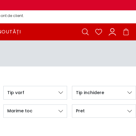
ont de client.
NOUTĂȚI
Tip varf
Tip inchidere
Marime toc
Pret