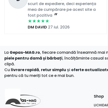
scurt de expediere, deci experiența
mea de cumpărare pe acest site a
fost pozitiva
DM DAVID
27 iul. 2026
La
Gepas-MAG.ro
, fiecare comandă înseamnă mai mul
piele pentru damă și bărbați
, încălțăminte casual s
clipă.
Cu
livrare rapidă
,
retur simplu
și
oferte actualizate
pentru că tu meriți tot ce e mai bun.
Shop
LICHIDA