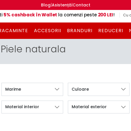
|
|
Blog
Asistență
Contact
ti
5% cashback în Wallet
la comenzi peste
200 LEI
!
Cu c
RACAMINTE
ACCESORII
BRANDURI
REDUCERI
iele naturala
Marime
Culoare
Material interior
Material exterior