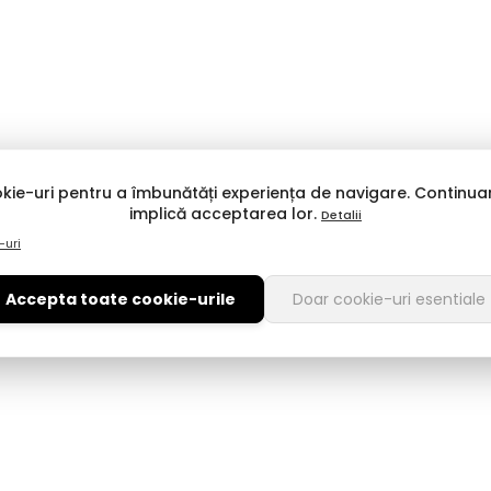
kie-uri pentru a îmbunătăți experiența de navigare. Continuar
implică acceptarea lor.
Detalii
-uri
Accepta toate cookie-urile
Doar cookie-uri esentiale