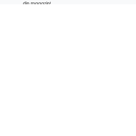
din magazin!
ONT
Email
I
Aboneaza-te