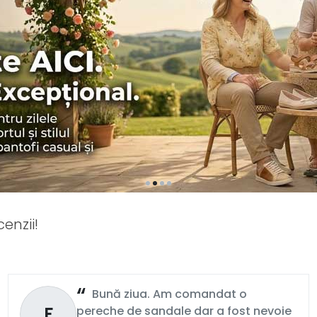
enzii!
Bună ziua. Am comandat o
F
pereche de sandale dar a fost nevoie