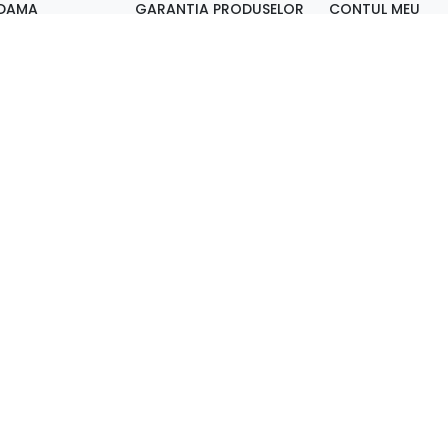
 DAMA
GARANTIA PRODUSELOR
CONTUL MEU
DAMA
POLITICA DE RETUR
WALLET
DAMA
FORMULAR DE RETUR
RECUPEREAZA C
BARBATI
LIVRARE SI RETUR
ISTORIC COMENZ
I TOC GROS
METODE DE PLATA
FAVORITE
 STILETTO
FOTO MAGAZIN
 PIELE NATURALA
MARTURII CLIENTI
 PIELE INTOARSA
HARTA SITE
I