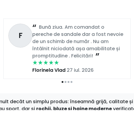
Bună ziua. Am comandat o
F
pereche de sandale dar a fost nevoie
de un schimb de număr . Nu am
întâlnit niciodată așa amabilitate și
promptitudine . Felicitări!
Florinela Vlad
27 iul. 2026
t decât un simplu produs: înseamnă grijă, calitate și 
au sport, dar și
rochii, bluze și haine moderne
verificat
 zilnic
, îți garantăm că vei găsi mereu ceva care să-ți i