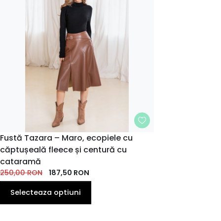
MARIME
Fustă Tazara – Maro, ecopiele cu
căptușeală fleece și centură cu
34
36
38
40
42
44
cataramă
250,00
RON
187,50
RON
Selecteaza optiuni