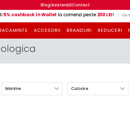
|
|
Blog
Asistență
Contact
ti
5% cashback în Wallet
la comenzi peste
200 LEI
!
Cu c
RACAMINTE
ACCESORII
BRANDURI
REDUCERI
cologica
Marime
Culoare