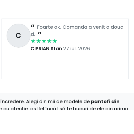
Foarte ok. Comanda a venit a doua
C
zi.
CIPRIAN Stan
27 iul. 2026
încredere. Alegi din mii de modele de
pantofi din
e cu atenție, astfel încât să te bucuri de ele din prima
nspire stilul. Bucură-te de shopping online fără griji –