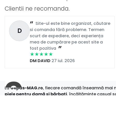
Clientii ne recomanda.
Site-ul este bine organizat, căutare
D
si comanda fără probleme. Termen
scurt de expediere, deci experiența
mea de cumpărare pe acest site a
fost pozitiva
DM DAVID
27 iul. 2026
La
Gepas-MAG.ro
, fiecare comandă înseamnă mai mul
piele pentru damă și bărbați
, încălțăminte casual s
clipă.
Cu
livrare rapidă
,
retur simplu
și
oferte actualizate
pentru că tu meriți tot ce e mai bun.