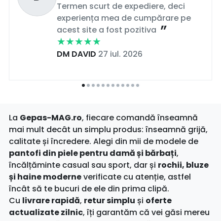
Termen scurt de expediere, deci
experiența mea de cumpărare pe
acest site a fost pozitiva
DM DAVID
27 iul. 2026
La
Gepas-MAG.ro
, fiecare comandă înseamnă
mai mult decât un simplu produs: înseamnă grijă,
calitate și încredere. Alegi din mii de modele de
pantofi din piele pentru damă și bărbați
,
încălțăminte casual sau sport, dar și
rochii, bluze
și haine moderne
verificate cu atenție, astfel
încât să te bucuri de ele din prima clipă.
Cu
livrare rapidă
,
retur simplu
și
oferte
actualizate zilnic
, îți garantăm că vei găsi mereu