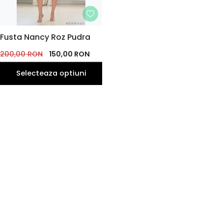
MARIME
Fusta Nancy Roz Pudra
34
36
38
40
42
200,00
RON
150,00
RON
44
Selecteaza optiuni