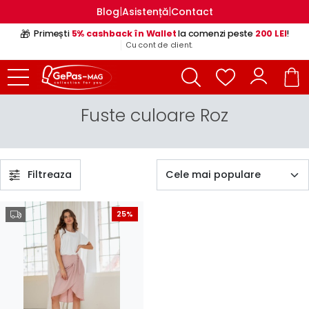
|
|
Blog
Asistență
Contact
🎁
Primești
5% cashback în Wallet
la comenzi peste
200 LEI
!
Cu cont de client.
Fuste culoare Roz
Filtreaza
25%