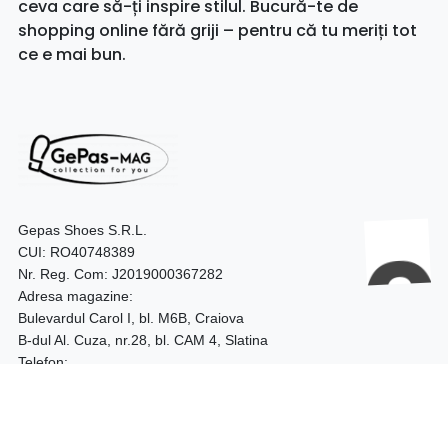
ceva care să-ți inspire stilul. Bucură-te de
shopping online fără griji – pentru că tu meriți tot
ce e mai bun.
Gepas Shoes S.R.L.
CUI: RO40748389
Nr. Reg. Com: J2019000367282
Adresa magazine:
Bulevardul Carol I, bl. M6B, Craiova
B-dul Al. Cuza, nr.28, bl. CAM 4, Slatina
Telefon:
0740.097.528 – Craiova
0752.187.204 – Slatina
Program: 09:00 - 18:00