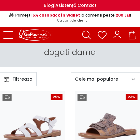
|
|
Blog
Asistență
Contact
🎁
Primești
5% cashback în Wallet
la comenzi peste
200 LEI
!
Cu cont de client.
dogati dama
Filtreaza
25%
23%