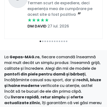
Termen scurt de expediere, deci
experiența mea de cumpărare pe
acest site a fost pozitiva
DM DAVID
27 iul. 2026
La
Gepas-MAG.ro
, fiecare comandă înseamnă
mai mult decât un simplu produs: înseamnă grijă,
calitate și încredere. Alegi din mii de modele de
pantofi din piele pentru damă și bărbați
,
încălțăminte casual sau sport, dar și
rochii, bluze
și haine moderne
verificate cu atenție, astfel
încât să te bucuri de ele din prima clipă.
Cu
livrare rapidă
,
retur simplu
și
oferte
actualizate zilnic
, îți garantăm că vei găsi mereu