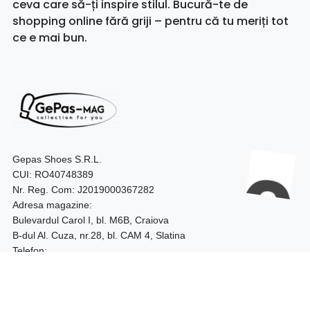
ceva care să-ți inspire stilul. Bucură-te de
shopping online fără griji – pentru că tu meriți tot
ce e mai bun.
Gepas Shoes S.R.L.
CUI: RO40748389
Nr. Reg. Com: J2019000367282
Adresa magazine:
Bulevardul Carol I, bl. M6B, Craiova
B-dul Al. Cuza, nr.28, bl. CAM 4, Slatina
Telefon:
0740.097.528 – Craiova
0752.187.204 – Slatina
Program: 09:00 - 18:00