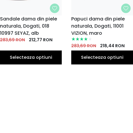
MARIME
Sandale dama din piele
MARIME
Papuci dama din piele
naturala, Dogati, 018
37
38
40
naturala, Dogati, 11001
36
37
38
40
36
39
39
EU
EU
EU
EU
EU
EU
EU
EU
EU
EU
10997 SEYAZ, alb
VIZION, maro
283,69
RON
212,77
RON
283,69
RON
218,44
RON
Selecteaza optiuni
Selecteaza optiuni