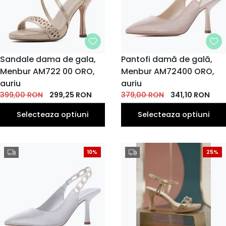
MARIME
Sandale dama de gala,
MARIME
Pantofi damă de gală,
Menbur AM722 00 ORO,
39
Menbur AM72400 ORO,
35
38
39
35
36
37
38
36
37
EU
EU
EU
EU
EU
EU
EU
EU
EU
EU
auriu
auriu
40
40
399,00
RON
299,25
RON
379,00
RON
341,10
RON
EU
EU
Selecteaza optiuni
Selecteaza optiuni
10%
25%