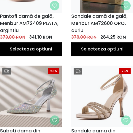
MARIME
Pantofi damă de gală,
MARIME
Sandale damă de gală,
Menbur AM72409 PLATA,
36
37
38
Menbur AM72600 ORO,
35
36
35
39
37
38
39
EU
EU
EU
EU
EU
EU
EU
EU
EU
EU
argintiu
auriu
40
40
379,00
RON
341,10
RON
379,00
RON
284,25
RON
EU
EU
Selecteaza optiuni
Selecteaza optiuni
23%
25%
MARIME
Saboti dama din
MARIME
Sandale dama din