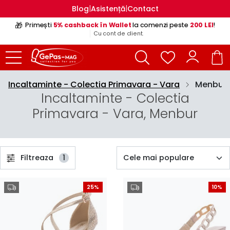
|
|
Blog
Asistență
Contact
🎁
Primești
5% cashback în Wallet
la comenzi peste
200 LEI
!
Cu cont de client.
Incaltaminte - Colectia Primavara - Vara
Menbur
Incaltaminte - Colectia
Primavara - Vara, Menbur
Filtreaza
1
25%
10%