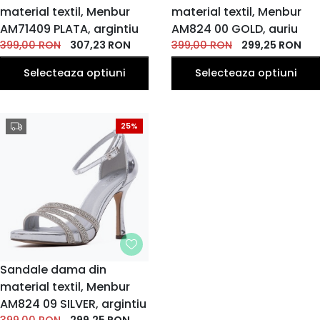
material textil, Menbur
35
material textil, Menbur
35
39
36
37
38
39
36
37
38
EU
EU
EU
EU
EU
EU
EU
EU
EU
EU
AM71409 PLATA, argintiu
AM824 00 GOLD, auriu
40
40
399,00
RON
307,23
RON
399,00
RON
299,25
RON
EU
EU
Selecteaza optiuni
Selecteaza optiuni
25%
MARIME
Sandale dama din
material textil, Menbur
35
36
39
37
38
EU
EU
EU
EU
EU
AM824 09 SILVER, argintiu
40
EU