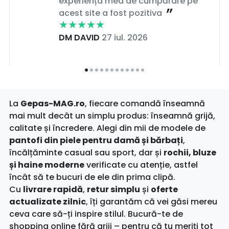
experiența mea de cumpărare pe
acest site a fost pozitiva
DM DAVID
27 iul. 2026
La
Gepas-MAG.ro
, fiecare comandă înseamnă
mai mult decât un simplu produs: înseamnă grijă,
calitate și încredere. Alegi din mii de modele de
pantofi din piele pentru damă și bărbați
,
încălțăminte casual sau sport, dar și
rochii, bluze
și haine moderne
verificate cu atenție, astfel
încât să te bucuri de ele din prima clipă.
Cu
livrare rapidă
,
retur simplu
și
oferte
actualizate zilnic
, îți garantăm că vei găsi mereu
ceva care să-ți inspire stilul. Bucură-te de
shopping online fără griji – pentru că tu meriți tot