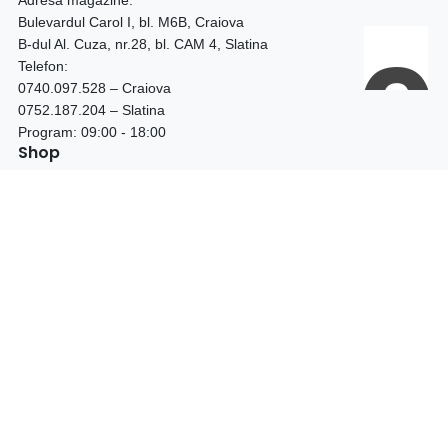
Adresa magazine:
Bulevardul Carol I, bl. M6B, Craiova
B-dul Al. Cuza, nr.28, bl. CAM 4, Slatina
Telefon:
0740.097.528 – Craiova
0752.187.204 – Slatina
Program: 09:00 - 18:00
Shop
LICHIDARE STOC
BOTINE DAMA
CIZME DAMA
GHETE DAMA
GHETE BARBATI
PANTOFI TOC GROS
PANTOFI STILETTO
PANTOFI PIELE NATURALA
PANTOFI PIELE INTOARSA
FEMEI
BARBATI
Asistenta