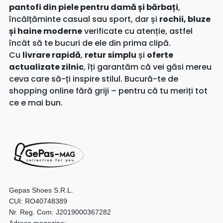
pantofi din piele pentru damă și bărbați
,
încălțăminte casual sau sport, dar și
rochii, bluze
și haine moderne
verificate cu atenție, astfel
încât să te bucuri de ele din prima clipă.
Cu
livrare rapidă
,
retur simplu
și
oferte
actualizate zilnic
, îți garantăm că vei găsi mereu
ceva care să-ți inspire stilul. Bucură-te de
shopping online fără griji – pentru că tu meriți tot
ce e mai bun.
Gepas Shoes S.R.L.
CUI: RO40748389
Nr. Reg. Com: J2019000367282