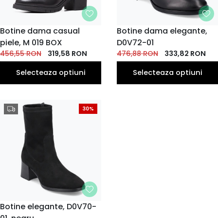
MARIME
Botine dama casual
MARIME
Botine dama elegante,
piele, M 019 BOX
35
36
37
38
39
D0V72-01
36
37
39
40
38
EU
EU
EU
EU
EU
EU
EU
EU
EU
EU
456,55
RON
319,58
RON
476,88
RON
333,82
RON
41
40
EU
EU
Selecteaza optiuni
Selecteaza optiuni
30%
MARIME
Botine elegante, D0V70-
36
37
38
40
39