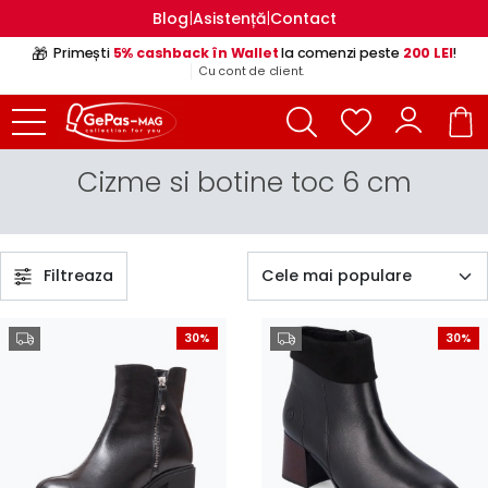
|
|
Blog
Asistență
Contact
🎁
Primești
5% cashback în Wallet
la comenzi peste
200 LEI
!
Cu cont de client.
Cizme si botine toc 6 cm
Filtreaza
30%
30%