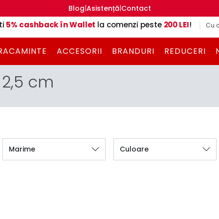
|
|
Blog
Asistență
Contact
ti
5% cashback în Wallet
la comenzi peste
200 LEI
!
Cu c
RACAMINTE
ACCESORII
BRANDURI
REDUCERI
2,5 cm
Marime
Culoare