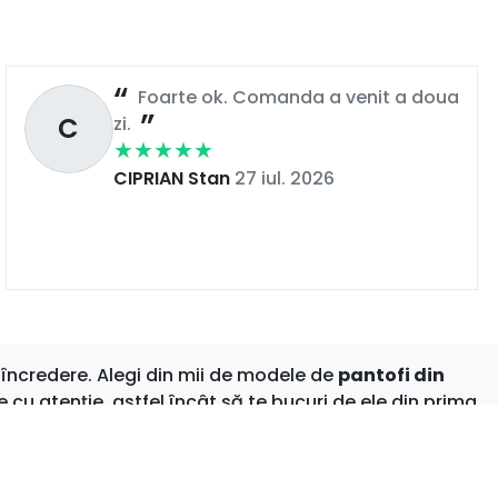
Foarte ok. Comanda a venit a doua
C
zi.
CIPRIAN Stan
27 iul. 2026
încredere. Alegi din mii de modele de
pantofi din
e cu atenție, astfel încât să te bucuri de ele din prima
nspire stilul. Bucură-te de shopping online fără griji –