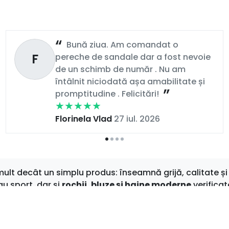
Bună ziua. Am comandat o
F
pereche de sandale dar a fost nevoie
de un schimb de număr . Nu am
întâlnit niciodată așa amabilitate și
promptitudine . Felicitări!
Florinela Vlad
27 iul. 2026
t decât un simplu produs: înseamnă grijă, calitate și 
au sport, dar și
rochii, bluze și haine moderne
verificat
 zilnic
, îți garantăm că vei găsi mereu ceva care să-ți i