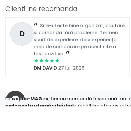
Clientii ne recomanda.
Site-ul este bine organizat, căutare
D
si comanda fără probleme. Termen
scurt de expediere, deci experiența
mea de cumpărare pe acest site a
fost pozitiva
DM DAVID
27 iul. 2026
La
Gepas-MAG.ro
, fiecare comandă înseamnă mai mul
piele pentru damă și bărbați
, încălțăminte casual s
clipă.
Cu
livrare rapidă
,
retur simplu
și
oferte actualizate
pentru că tu meriți tot ce e mai bun.