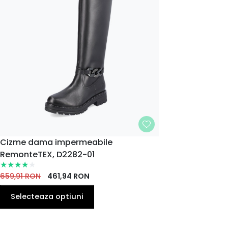
MARIME
Cizme dama impermeabile
RemonteTEX, D2282-01
36
37
38
39
40
41
EU
EU
EU
EU
EU
EU
659,91
RON
461,94
RON
Selecteaza optiuni