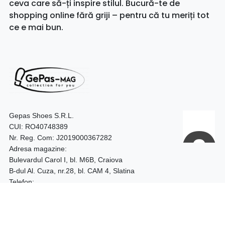
ceva care să-ți inspire stilul. Bucură-te de
shopping online fără griji – pentru că tu meriți tot
ce e mai bun.
Gepas Shoes S.R.L.
CUI: RO40748389
Nr. Reg. Com: J2019000367282
Adresa magazine:
Bulevardul Carol I, bl. M6B, Craiova
B-dul Al. Cuza, nr.28, bl. CAM 4, Slatina
Telefon:
0740.097.528 – Craiova
0752.187.204 – Slatina
Program: 09:00 - 18:00