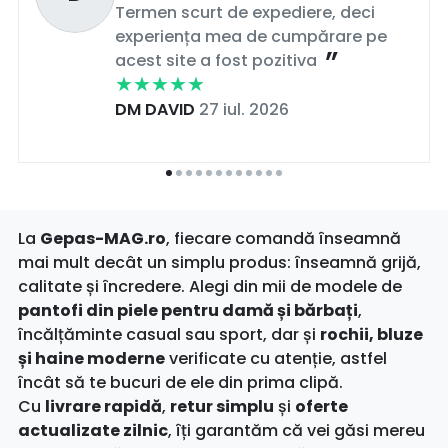
Termen scurt de expediere, deci
experiența mea de cumpărare pe
acest site a fost pozitiva
DM DAVID
27 iul. 2026
La
Gepas-MAG.ro
, fiecare comandă înseamnă
mai mult decât un simplu produs: înseamnă grijă,
calitate și încredere. Alegi din mii de modele de
pantofi din piele pentru damă și bărbați
,
încălțăminte casual sau sport, dar și
rochii, bluze
și haine moderne
verificate cu atenție, astfel
încât să te bucuri de ele din prima clipă.
Cu
livrare rapidă
,
retur simplu
și
oferte
actualizate zilnic
, îți garantăm că vei găsi mereu