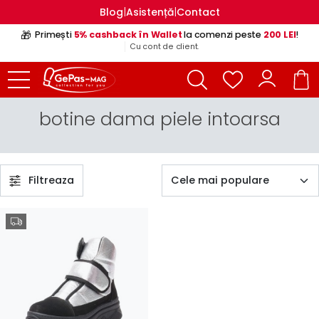
|
|
Blog
Asistență
Contact
🎁
Primești
5% cashback în Wallet
la comenzi peste
200 LEI
!
Cu cont de client.
botine dama piele intoarsa
Filtreaza