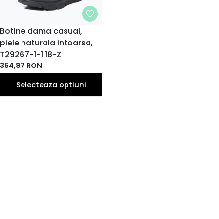
MARIME
Botine dama casual,
piele naturala intoarsa,
37
40
38
39
EU
EU
EU
EU
T29267-1-1 18-Z
354,87
RON
Selecteaza optiuni