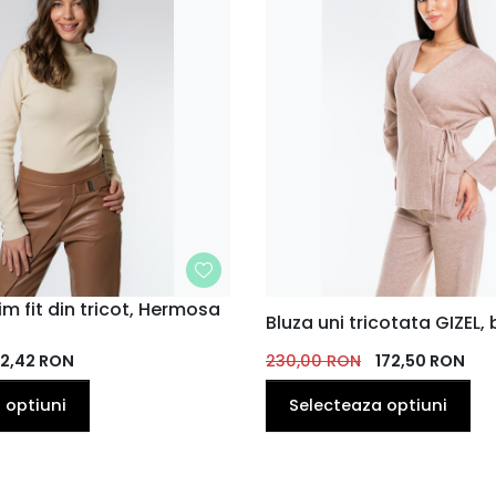
im fit din tricot, Hermosa
MARIME
Bluza uni tricotata GIZEL, 
34
36
38
40
12,42
RON
230,00
RON
172,50
RON
 optiuni
Selecteaza optiuni