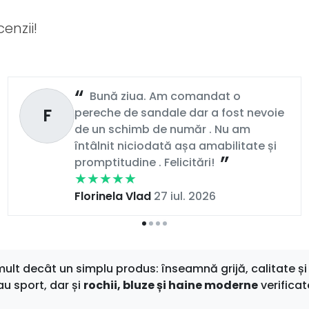
enzii!
Bună ziua. Am comandat o
F
pereche de sandale dar a fost nevoie
de un schimb de număr . Nu am
întâlnit niciodată așa amabilitate și
promptitudine . Felicitări!
Florinela Vlad
27 iul. 2026
t decât un simplu produs: înseamnă grijă, calitate și 
au sport, dar și
rochii, bluze și haine moderne
verificat