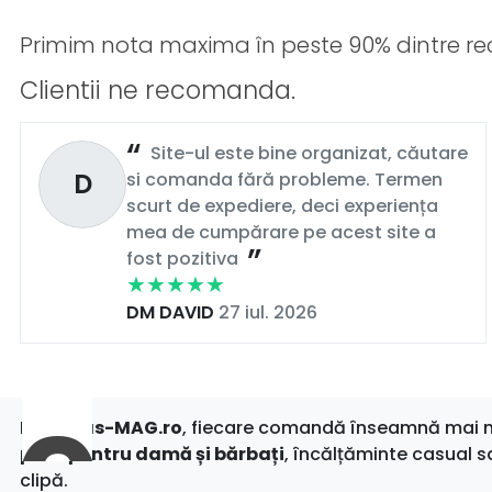
Primim nota maxima în peste 90% dintre rec
Clientii ne recomanda.
Site-ul este bine organizat, căutare
D
si comanda fără probleme. Termen
scurt de expediere, deci experiența
mea de cumpărare pe acest site a
fost pozitiva
DM DAVID
27 iul. 2026
La
Gepas-MAG.ro
, fiecare comandă înseamnă mai mul
piele pentru damă și bărbați
, încălțăminte casual s
clipă.