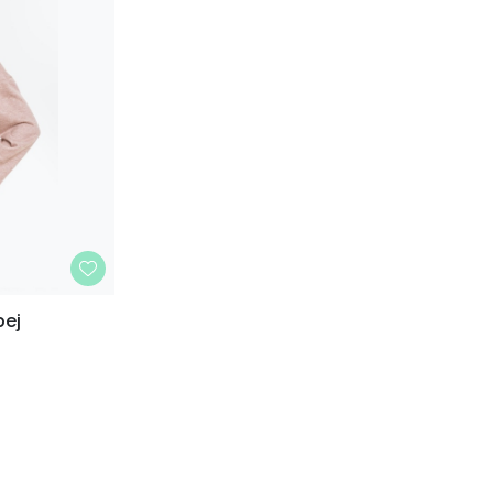
bej
42