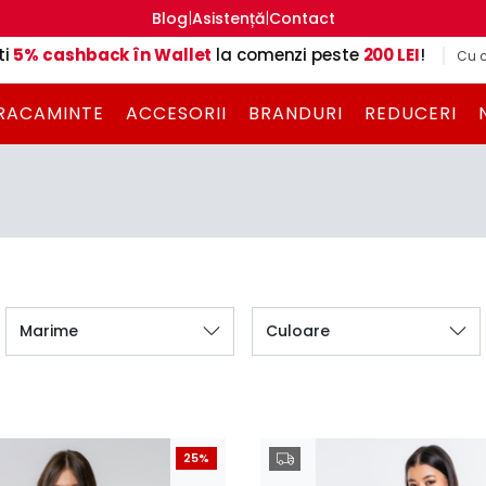
|
|
Blog
Asistență
Contact
ti
5% cashback în Wallet
la comenzi peste
200 LEI
!
Cu c
RACAMINTE
ACCESORII
BRANDURI
REDUCERI
Marime
Culoare
25%