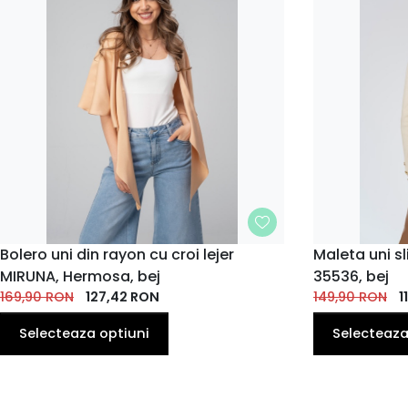
MARIME
Bolero uni din rayon cu croi lejer
MARIME
Maleta uni sl
MIRUNA, Hermosa, bej
35536, bej
34
38
42
38
42
169,90
RON
127,42
RON
149,90
RON
1
Selecteaza optiuni
Selecteaza