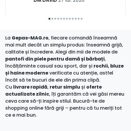
DM DAVID
27 iul. 2026
La
Gepas-MAG.ro
, fiecare comandă înseamnă
mai mult decât un simplu produs: înseamnă grijă,
calitate și încredere. Alegi din mii de modele de
pantofi din piele pentru damă și bărbați
,
încălțăminte casual sau sport, dar și
rochii, bluze
și haine moderne
verificate cu atenție, astfel
încât să te bucuri de ele din prima clipă.
Cu
livrare rapidă
,
retur simplu
și
oferte
actualizate zilnic
, îți garantăm că vei găsi mereu
ceva care să-ți inspire stilul. Bucură-te de
shopping online fără griji – pentru că tu meriți tot
ce e mai bun.