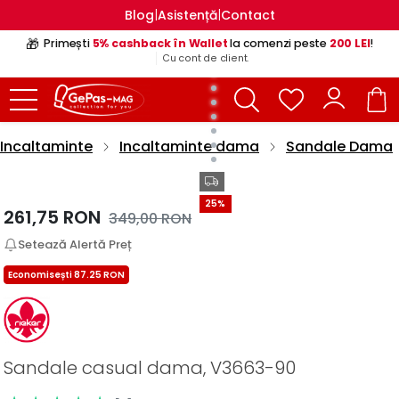
|
|
Blog
Asistență
Contact
🎁
Primești
5% cashback în Wallet
la comenzi peste
200 LEI
!
Cu cont de client.
Incaltaminte
Incaltaminte dama
Sandale Dama
25%
261,75
RON
349,00
RON
Setează Alertă Preț
Economisești 87.25 RON
Sandale casual dama, V3663-90