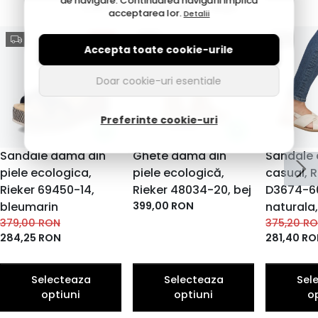
de navigare. Continuarea navigării implică
Ce mai cumpără alții
acceptarea lor.
Detalii
25%
Accepta toate cookie-urile
Doar cookie-uri esentiale
Preferinte cookie-uri
Sandale dama din
Ghete dama din
Sandale
piele ecologica,
piele ecologică,
casual, 
Rieker 69450-14,
Rieker 48034-20, bej
D3674-60
bleumarin
399,00
RON
naturala
379,00
RON
375,20
R
284,25
RON
281,40
RO
Selecteaza
Selecteaza
Sel
optiuni
optiuni
o