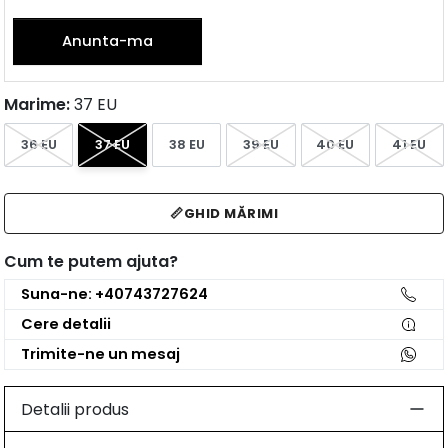
Anunta-ma
Marime:
37 EU
36 EU
37 EU
38 EU
39 EU
40 EU
41 EU
📏
GHID MĂRIMI
Cum te putem ajuta?
Suna-ne: +40743727624
Cere detalii
Trimite-ne un mesaj
Detalii produs