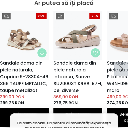
Ar putea să îți placă
25%
25%
Sandale dama din
Sandale dama din
Sandale
piele naturala,
piele naturala
piele nat
Caprice 9-28304-46
intoarsa, Suave
Pikolino
366 TAUPE METALLIC,
SU20003T KRABI 97-I,
W4N-096
taupe metalizat
bej diverse
maro
399,00
RON
369,00
RON
499,00
R
299,25
RON
276,75
RON
374,25
R
Selecteaza
Selecteaza
Sel
optiuni
optiuni
o
Folosim cookie-uri pentru a îmbunătăți experiența