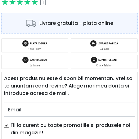
[1]
Livrare gratuita - plata online
PLATĂ SIGURĂ
LIVRARE RAPIDĂ
Card • Rate
24-48H
CASHBACK 5%
SUPORT CLIENT
La livrare
Chat • Telefon
Acest produs nu este disponibil momentan. Vrei sa
te anuntam cand revine? Alege marimea dorita si
introduce adresa de mail.
Email
Fii la curent cu toate promotiile si produsele noi
din magazin!