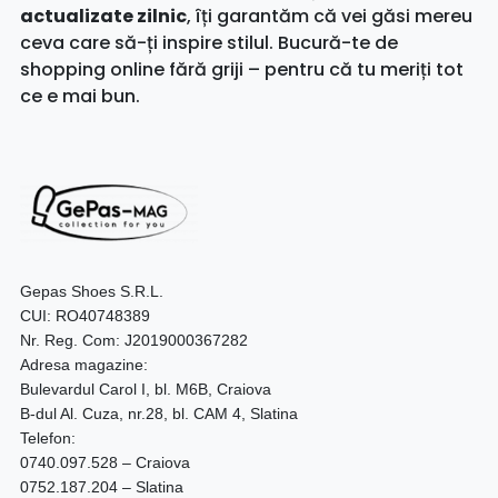
actualizate zilnic
, îți garantăm că vei găsi mereu
ceva care să-ți inspire stilul. Bucură-te de
shopping online fără griji – pentru că tu meriți tot
ce e mai bun.
Gepas Shoes S.R.L.
CUI: RO40748389
Nr. Reg. Com: J2019000367282
Adresa magazine:
Bulevardul Carol I, bl. M6B, Craiova
B-dul Al. Cuza, nr.28, bl. CAM 4, Slatina
Telefon:
0740.097.528 – Craiova
0752.187.204 – Slatina