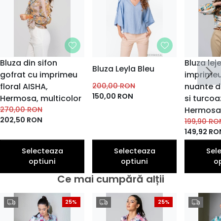
Bluza din sifon
Bluza lej
Bluza Leyla Bleu
gofrat cu imprimeu
imprimeu
floral AISHA,
200,00
RON
nuante d
150,00
RON
Hermosa, multicolor
si turcoa
270,00
RON
Hermosa,
202,50
RON
199,90
RO
149,92
RO
Selecteaza
Selecteaza
Sel
optiuni
optiuni
o
Ce mai cumpără alții
25%
25%