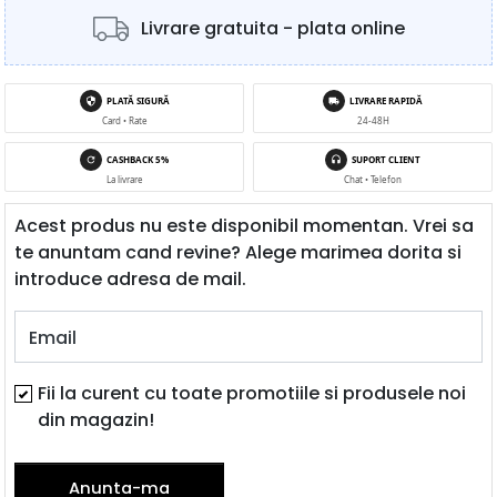
Livrare gratuita - plata online
PLATĂ SIGURĂ
LIVRARE RAPIDĂ
Card • Rate
24-48H
CASHBACK 5%
SUPORT CLIENT
La livrare
Chat • Telefon
Acest produs nu este disponibil momentan. Vrei sa
te anuntam cand revine? Alege marimea dorita si
introduce adresa de mail.
Email
Fii la curent cu toate promotiile si produsele noi
din magazin!
Anunta-ma