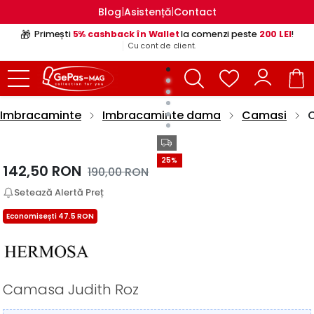
|
|
Blog
Asistență
Contact
🎁
Primești
5% cashback în Wallet
la comenzi peste
200 LEI
!
Cu cont de client.
Imbracaminte
Imbracaminte dama
Camasi
25%
142,50
RON
190,00
RON
Setează Alertă Preț
Economisești 47.5 RON
Camasa Judith Roz