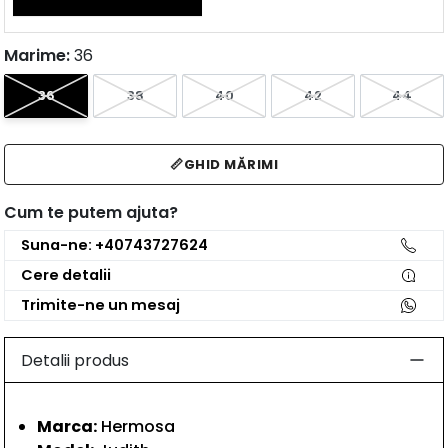
Marime:
36
36
38
40
42
44
📏
GHID MĂRIMI
Cum te putem ajuta?
Suna-ne: +40743727624
Cere detalii
Trimite-ne un mesaj
Detalii produs
Marca:
Hermosa