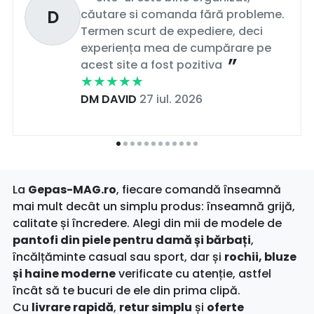
D
căutare si comanda fără probleme.
Termen scurt de expediere, deci
experiența mea de cumpărare pe
acest site a fost pozitiva
DM DAVID
27 iul. 2026
La
Gepas-MAG.ro
, fiecare comandă înseamnă
mai mult decât un simplu produs: înseamnă grijă,
calitate și încredere. Alegi din mii de modele de
pantofi din piele pentru damă și bărbați
,
încălțăminte casual sau sport, dar și
rochii, bluze
și haine moderne
verificate cu atenție, astfel
încât să te bucuri de ele din prima clipă.
Cu
livrare rapidă
,
retur simplu
și
oferte