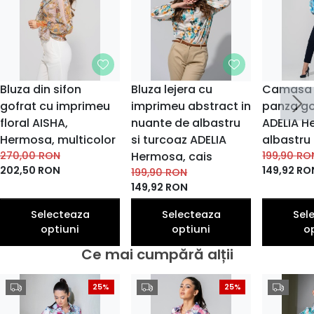
Bluza din sifon
Bluza lejera cu
Camasa u
gofrat cu imprimeu
imprimeu abstract in
panza go
floral AISHA,
nuante de albastru
ADELIA H
Hermosa, multicolor
si turcoaz ADELIA
albastru
270,00
RON
Hermosa, cais
199,90
RO
202,50
RON
149,92
RO
199,90
RON
149,92
RON
Selecteaza
Selecteaza
Sel
optiuni
optiuni
o
Ce mai cumpără alții
25%
25%