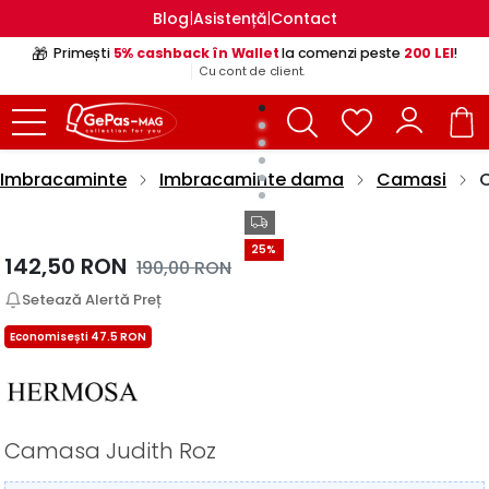
|
|
Blog
Asistență
Contact
🎁
Primești
5% cashback în Wallet
la comenzi peste
200 LEI
!
Cu cont de client.
Imbracaminte
Imbracaminte dama
Camasi
25%
142,50
RON
190,00
RON
Setează Alertă Preț
Economisești 47.5 RON
Camasa Judith Roz