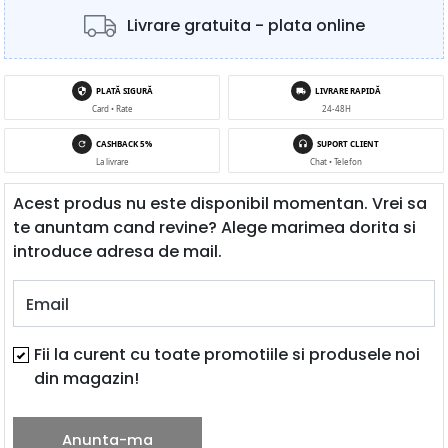
Livrare gratuita - plata online
PLATĂ SIGURĂ
LIVRARE RAPIDĂ
Card • Rate
24-48H
CASHBACK 5%
SUPORT CLIENT
La livrare
Chat • Telefon
Acest produs nu este disponibil momentan. Vrei sa
te anuntam cand revine? Alege marimea dorita si
introduce adresa de mail.
Email
Fii la curent cu toate promotiile si produsele noi
din magazin!
Anunta-ma