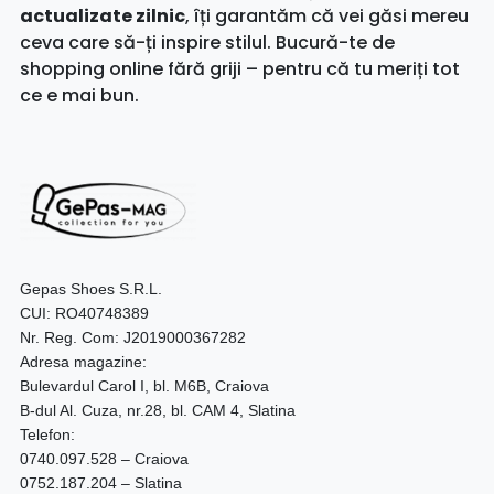
actualizate zilnic
, îți garantăm că vei găsi mereu
ceva care să-ți inspire stilul. Bucură-te de
shopping online fără griji – pentru că tu meriți tot
ce e mai bun.
Gepas Shoes S.R.L.
CUI: RO40748389
Nr. Reg. Com: J2019000367282
Adresa magazine:
Bulevardul Carol I, bl. M6B, Craiova
B-dul Al. Cuza, nr.28, bl. CAM 4, Slatina
Telefon:
0740.097.528 – Craiova
0752.187.204 – Slatina