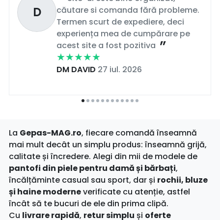
D
căutare si comanda fără probleme.
Termen scurt de expediere, deci
experiența mea de cumpărare pe
acest site a fost pozitiva
DM DAVID
27 iul. 2026
La
Gepas-MAG.ro
, fiecare comandă înseamnă
mai mult decât un simplu produs: înseamnă grijă,
calitate și încredere. Alegi din mii de modele de
pantofi din piele pentru damă și bărbați
,
încălțăminte casual sau sport, dar și
rochii, bluze
și haine moderne
verificate cu atenție, astfel
încât să te bucuri de ele din prima clipă.
Cu
livrare rapidă
,
retur simplu
și
oferte