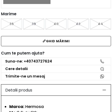
Marime
36
38
40
42
44
📏
GHID MĂRIMI
Cum te putem ajuta?
Suna-ne: +40743727624
Cere detalii
Trimite-ne un mesaj
Detalii produs
Marca:
Hermosa